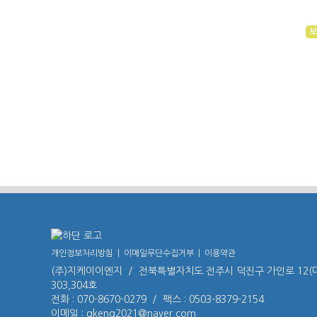
보
개인정보처리방침
|
이메일무단수집거부
|
이용약관
(주)지케이이엔지 / 전북특별자치도 전주시 덕진구 가인로 12
303,304호
전화 : 070-8670-0279 / 팩스 : 0503-8379-2154
이메일 : gkeng2021@naver.com