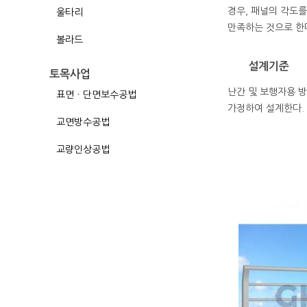
경우, 패널의 각도
울타리
만족하는 것으로 한
볼라드
설계기준
토목사업
난간 및 보행자용 방호
표면ㆍ단면보수공법
가정하여 설계한다. 단
교면방수공법
교량인상공법