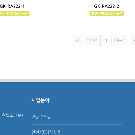
GK-RA222-1
GK-RA222-2
행자방호/도심구간
보행자방호/도심구간
<<
< 이전
1
다음 >
>
사업분야
(다현법조타운)
교량구조물
안전/조경시설물