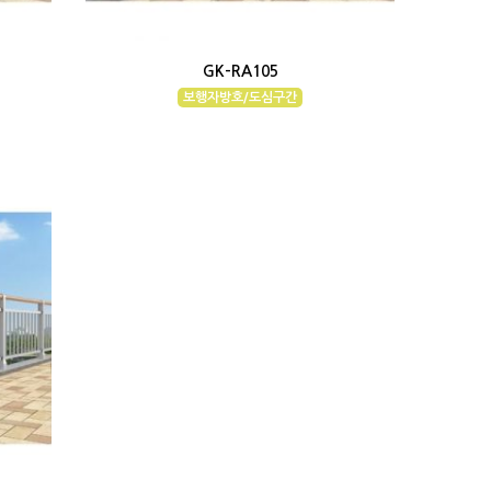
GK-RA105
보행자방호/도심구간