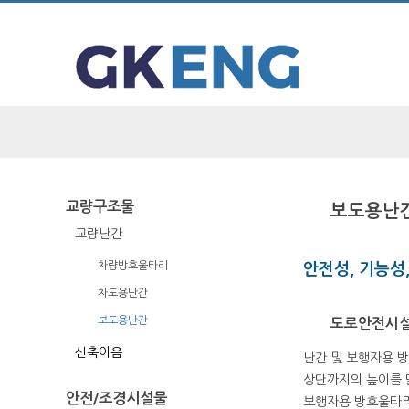
탑메뉴 바로가기
본문 바로가기
교량구조물
보도용난
교량난간
차량방호울타리
안전성, 기능성
차도용난간
보도용난간
도로안전시설
신축이음
난간 및 보행자용 
상단까지의 높이를 말
안전/조경시설물
보행자용 방호울타리 